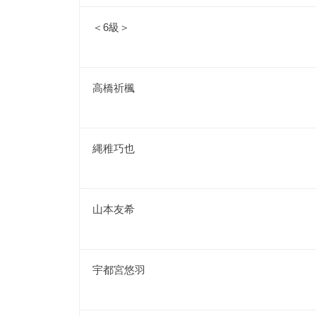
＜6級＞
高橋祈楓
縄稚巧也
山本友希
宇都宮悠羽