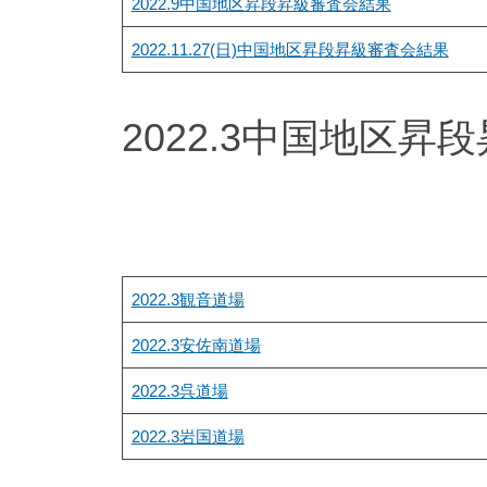
2022.9中国地区昇段昇級審査会結果
部
2022.11.27(日)中国地区昇段昇級審査会結果
・
武
2022.3中国地区昇
道
空
手
少
年
2022.3観音道場
ク
ラ
2022.3安佐南道場
ブ
2022.3呉道場
2022.3岩国道場