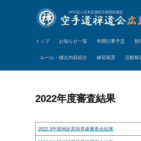
コ
ン
テ
空
ン
トップ
お知らせ一覧
年間行事予定
指
ツ
手
へ
道
ルール・稽古内容紹介
練習風景
活動報
ス
禅
キ
道
ッ
会
プ
広
2022年度審査結果
島
山
口
2022.3中国地区昇段昇級審査会結果
支