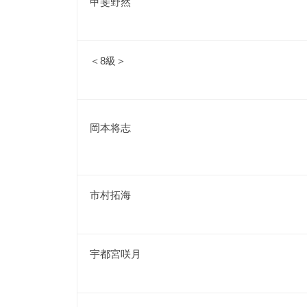
甲斐野然
＜8級＞
岡本将志
市村拓海
宇都宮咲月