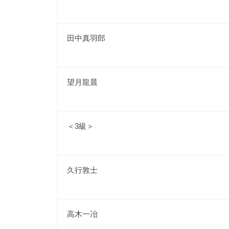
田中真羽郎
望月龍晨
＜3級＞
久行敦士
高木一冶