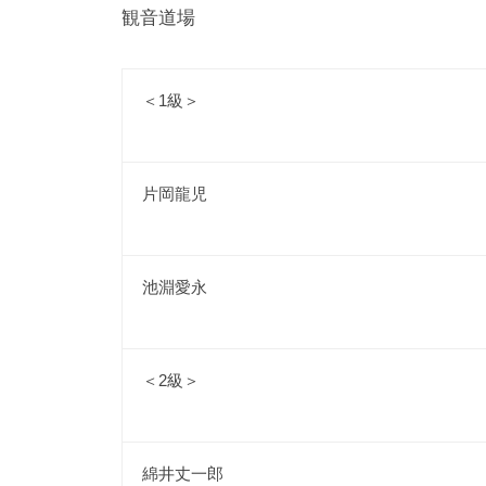
観音道場
＜1級＞
片岡龍児
池淵愛永
＜2級＞
綿井丈一郎