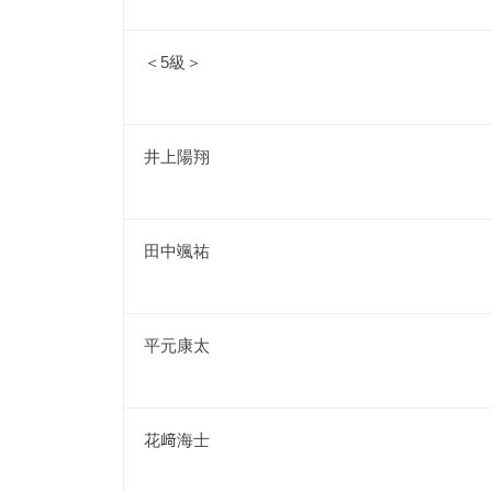
＜5級＞
井上陽翔
田中颯祐
平元康太
花﨑海士