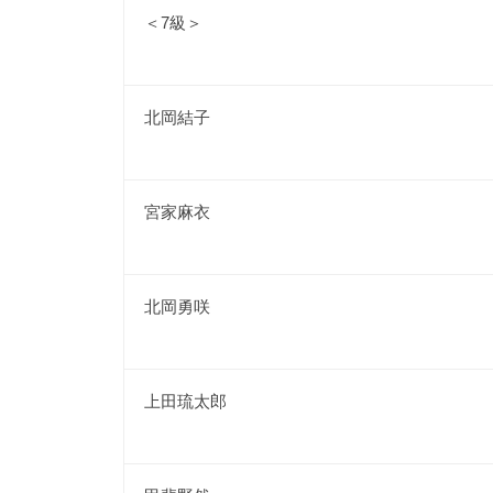
＜7級＞
北岡結子
宮家麻衣
北岡勇咲
上田琉太郎