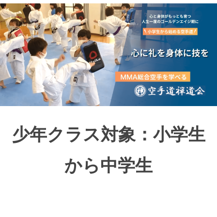
女
道
の
空
手
カ
少
ラ
年
テ
ク
ラ
教
ブ
室
2024
少年クラス対象：小学生
年
12
から中学生
月
16
日
by
chrw806958