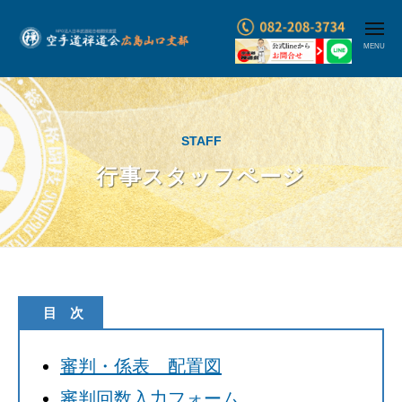
コ
メ
ン
ニ
ュ
テ
空
ー
ン
手
ツ
道
へ
禅
STAFF
ス
道
行事スタッフページ
キ
会
ッ
広
プ
島
山
口
行
目 次
支
部
事
・
審判・係表 配置図
ス
武
審判回数入力フォーム