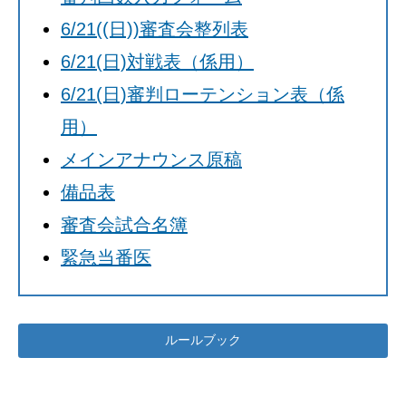
タ
道
6/21((日))審査会整列表
ッ
空
6/21(日)対戦表（係用）
手
フ
少
6/21(日)審判ローテンション表（係
ペ
年
用）
ー
ク
メインアナウンス原稿
ラ
ジ
ブ
備品表
2026
審査会試合名簿
年
6
緊急当番医
月
25
日
by
ルールブック
chrw806958