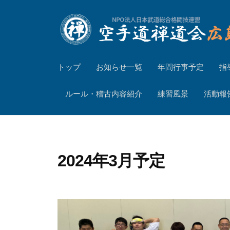
コ
ン
テ
空
ン
トップ
お知らせ一覧
年間行事予定
指
ツ
手
へ
道
ルール・稽古内容紹介
練習風景
活動報
ス
禅
キ
道
ッ
会
プ
広
2024年3月予定
島
山
口
支