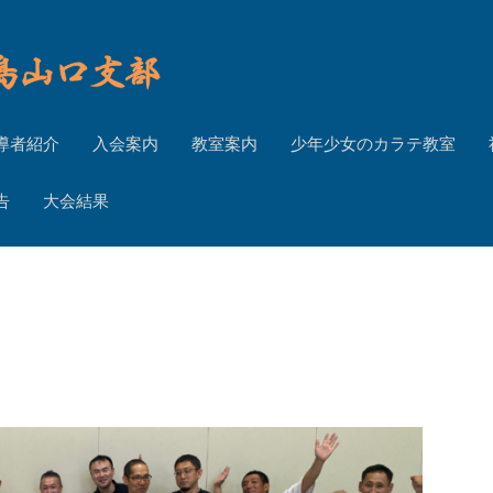
導者紹介
入会案内
教室案内
少年少女のカラテ教室
告
大会結果