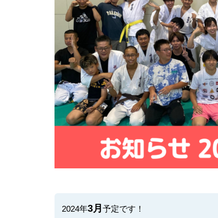
部
・
武
道
空
手
少
年
ク
ラ
ブ
3月
2024年
予定です！