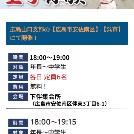
道
空
手
広島山口支部の【広島市安佐南区】【呉市】
少
にて開催！
年
ク
ラ
ブ