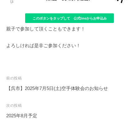
このボタンをタップして 公式lineからお申込み
親子で参加して頂くこともできます！
よろしければ是非ご参加ください！
投
前の投稿
稿
【呉市】2025年7月5日(土)空手体験会のお知らせ
ナ
ビ
次の投稿
ゲ
2025年8月予定
ー
シ