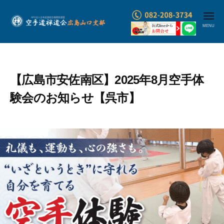
コ
メ
ン
ニ
ュ
テ
空
ー
ン
手
ツ
道
へ
禅
【広島市安佐南区】2025年8月空手体
ス
道
験会のお知らせ【呉市】
キ
会
ッ
広
プ
島
山
口
支
部
・
武