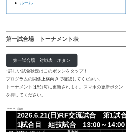
ルール
2026
道
年
空
6
手
月
少
19
年
第一試合場 トーナメント表
日
ク
by
chrw806958
ラ
第一試合場 対戦表 ボタン
ブ
↑詳しい試合状況はこのボタンをタップ！
プログラムの関係上横向きで確認してください。
トーナメントは5分毎に更新されます。スマホの更新ボタン
を押してください。