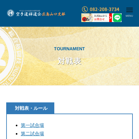
コ
メ
ン
ニ
ュ
テ
空
ー
ン
手
ツ
道
へ
禅
TOURNAMENT
ス
道
対戦表
キ
会
ッ
広
プ
島
山
口
対
対戦表・ルール
支
部
戦
第一試合場
・
表
第二試合場
武